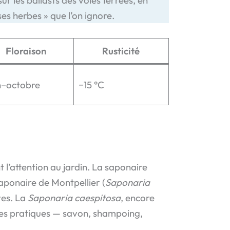
ses herbes » que l’on ignore.
Floraison
Rusticité
n–octobre
−15 °C
t l’attention au jardin. La saponaire
saponaire de Montpellier (
Saponaria
ves. La
Saponaria caespitosa
, encore
sages pratiques — savon, shampoing,