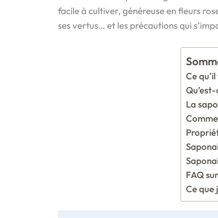
facile à cultiver, généreuse en fleurs ro
ses vertus… et les précautions qui s’imp
Somma
Ce qu’il
Qu’est-
La sapon
Comment
Propriét
Saponair
Saponair
FAQ sur
Ce que j