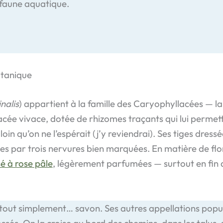
 faune aquatique.
otanique
nalis
) appartient à la famille des Caryophyllacées — la 
bacée vivace, dotée de rhizomes traçants qui lui perme
loin qu’on ne l’espérait (j’y reviendrai). Ses tiges dres
es par trois nervures bien marquées. En matière de flora
sé à rose pâle
, légèrement parfumées — surtout en fin d
ie tout simplement… savon. Ses autres appellations popu
sés. On la croise au bord des chemins, dans les talus, s