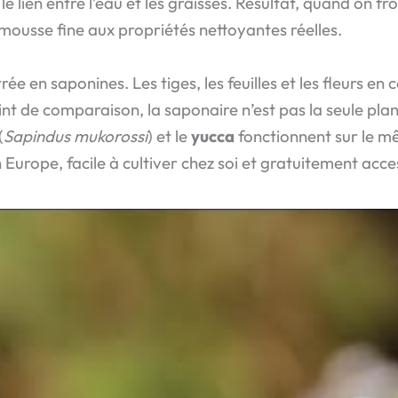
e lien entre l’eau et les graisses. Résultat, quand on fro
mousse fine aux propriétés nettoyantes réelles.
rée en saponines. Les tiges, les feuilles et les fleurs e
t de comparaison, la saponaire n’est pas la seule plan
(
Sapindus mukorossi
) et le
yucca
fonctionnent sur le mê
Europe, facile à cultiver chez soi et gratuitement acces