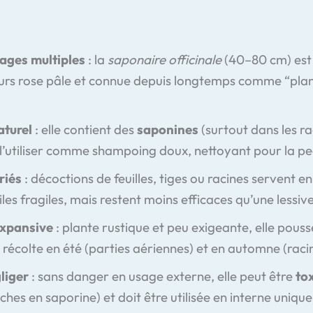
sages multiples
: la
saponaire officinale
(40–80 cm) est
eurs rose pâle et connue depuis longtemps comme “pla
aturel
: elle contient des
saponines
(surtout dans les r
l’utiliser comme shampoing doux, nettoyant pour la pea
riés
: décoctions de feuilles, tiges ou racines servent 
iles fragiles, mais restent moins efficaces qu’une lessive
expansive
: plante rustique et peu exigeante, elle pouss
se récolte en été (parties aériennes) et en automne (raci
liger
: sans danger en usage externe, elle peut être
to
ches en saporine) et doit être utilisée en interne uniqu