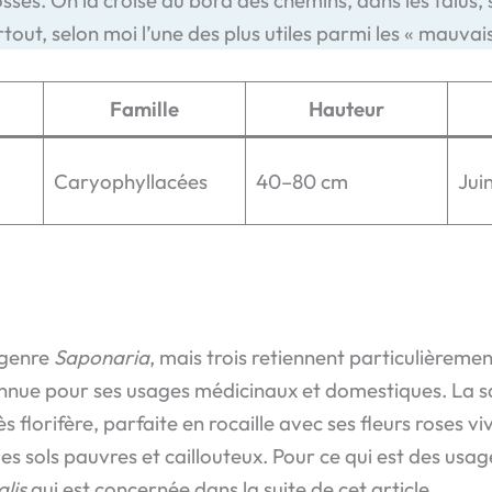
tout, selon moi l’une des plus utiles parmi les « mauvai
Famille
Hauteur
Caryophyllacées
40–80 cm
Jui
e genre
Saponaria
, mais trois retiennent particulièremen
 connue pour ses usages médicinaux et domestiques. La 
s florifère, parfaite en rocaille avec ses fleurs roses vi
s les sols pauvres et caillouteux. Pour ce qui est des u
alis
qui est concernée dans la suite de cet article.