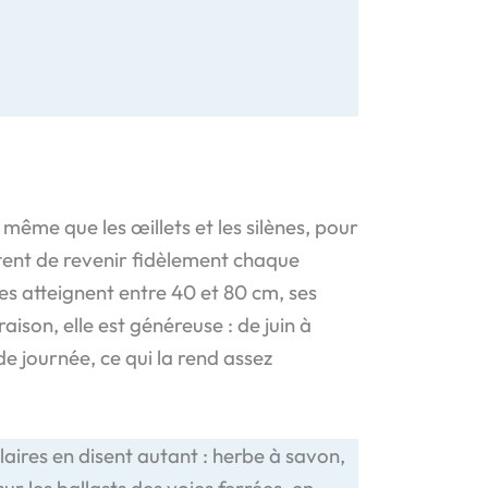
même que les œillets et les silènes, pour
ttent de revenir fidèlement chaque
sées atteignent entre 40 et 80 cm, ses
ison, elle est généreuse : de juin à
e journée, ce qui la rend assez
laires en disent autant : herbe à savon,
ur les ballasts des voies ferrées, en