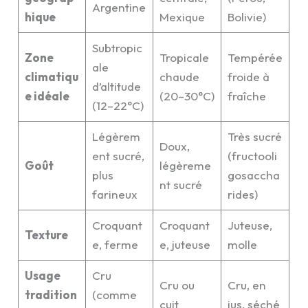
Argentine
hique
Mexique
Bolivie)
Subtropic
Zone
Tropicale
Tempérée
ale
climatiqu
chaude
froide à
d’altitude
e idéale
(20–30°C)
fraîche
(12–22°C)
Légèrem
Très sucré
Doux,
ent sucré,
(fructooli
Goût
légèreme
plus
gosaccha
nt sucré
farineux
rides)
Croquant
Croquant
Juteuse,
Texture
e, ferme
e, juteuse
molle
Usage
Cru
Cru ou
Cru, en
tradition
(comme
cuit
jus, séché