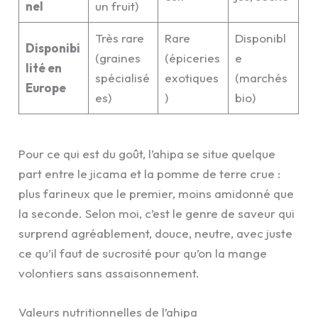
nel
un fruit)
Très rare
Rare
Disponibl
Disponibi
(graines
(épiceries
e
lité en
spécialisé
exotiques
(marchés
Europe
es)
)
bio)
Pour ce qui est du goût, l’ahipa se situe quelque
part entre le jicama et la pomme de terre crue :
plus farineux que le premier, moins amidonné que
la seconde. Selon moi, c’est le genre de saveur qui
surprend agréablement, douce, neutre, avec juste
ce qu’il faut de sucrosité pour qu’on la mange
volontiers sans assaisonnement.
Valeurs nutritionnelles de l’ahipa