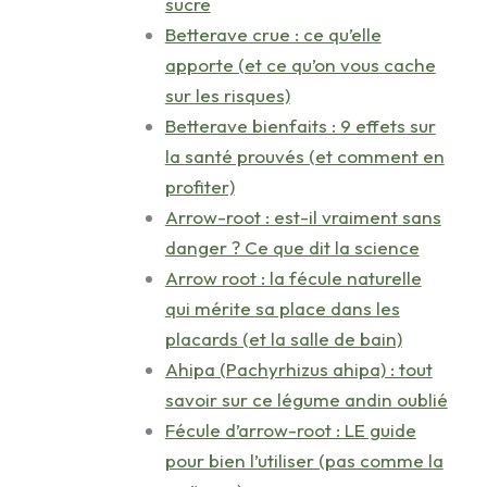
sucre
Betterave crue : ce qu’elle
apporte (et ce qu’on vous cache
sur les risques)
Betterave bienfaits : 9 effets sur
la santé prouvés (et comment en
profiter)
Arrow-root : est-il vraiment sans
danger ? Ce que dit la science
Arrow root : la fécule naturelle
qui mérite sa place dans les
placards (et la salle de bain)
Ahipa (Pachyrhizus ahipa) : tout
savoir sur ce légume andin oublié
Fécule d’arrow-root : LE guide
pour bien l’utiliser (pas comme la