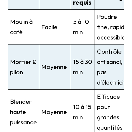
requis
Poudre
Moulin à
5 à 10
Facile
fine, rapide,
café
min
accessible
Contrôle
Mortier &
15 à 30
artisanal,
Moyenne
pilon
min
pas
d’électricité
Efficace
Blender
10 à 15
pour
haute
Moyenne
min
grandes
puissance
quantités