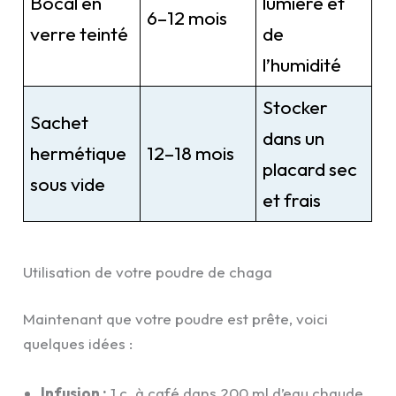
Bocal en
lumière et
6–12 mois
verre teinté
de
l’humidité
Stocker
Sachet
dans un
hermétique
12–18 mois
placard sec
sous vide
et frais
Utilisation de votre poudre de chaga
Maintenant que votre poudre est prête, voici
quelques idées :
Infusion :
1 c. à café dans 200 ml d’eau chaude,