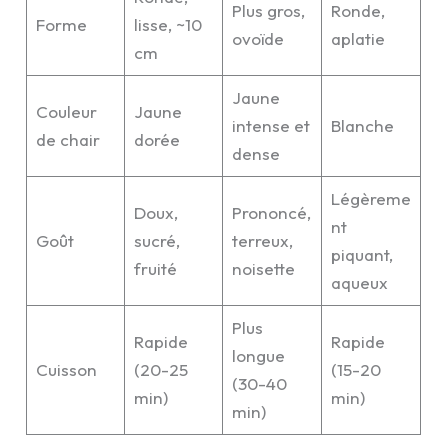
Plus gros,
Ronde,
Forme
lisse, ~10
ovoïde
aplatie
cm
Jaune
Couleur
Jaune
intense et
Blanche
de chair
dorée
dense
Légèreme
Doux,
Prononcé,
nt
Goût
sucré,
terreux,
piquant,
fruité
noisette
aqueux
Plus
Rapide
Rapide
longue
Cuisson
(20-25
(15-20
(30-40
min)
min)
min)