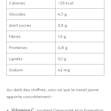
Calories
~25 kcal
Glucides
4,7 g
dont sucres
3,8 g
Fibres
1,9 g
Protéines
0,8 g
Lipides
0,1 g
Sodium
42 mg
Au-delà des chiffres, voici ce que le navet jaune
apporte concrètement :
Vitamine C
: soutient l’immunité et la formation