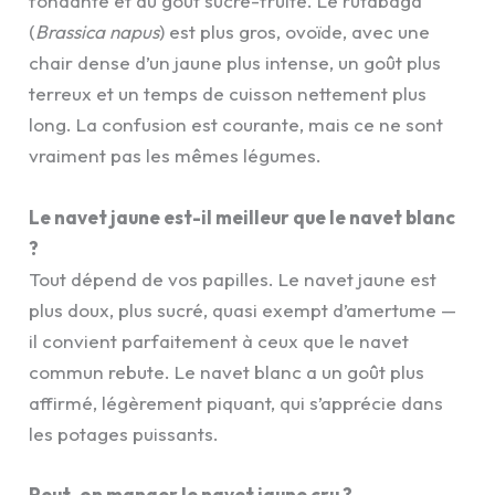
fondante et au goût sucré-fruité. Le rutabaga
(
Brassica napus
) est plus gros, ovoïde, avec une
chair dense d’un jaune plus intense, un goût plus
terreux et un temps de cuisson nettement plus
long. La confusion est courante, mais ce ne sont
vraiment pas les mêmes légumes.
Le navet jaune est-il meilleur que le navet blanc
?
Tout dépend de vos papilles. Le navet jaune est
plus doux, plus sucré, quasi exempt d’amertume —
il convient parfaitement à ceux que le navet
commun rebute. Le navet blanc a un goût plus
affirmé, légèrement piquant, qui s’apprécie dans
les potages puissants.
Peut-on manger le navet jaune cru ?