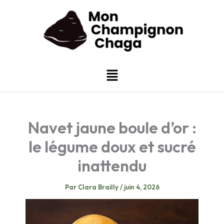
Aller
au
contenu
Menu
Navet jaune boule d’or :
le légume doux et sucré
inattendu
Par
Clara Brailly
/
juin 4, 2026