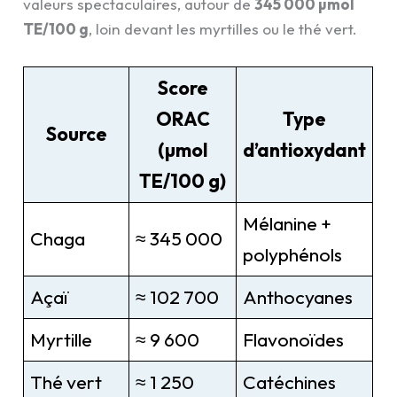
valeurs spectaculaires, autour de
345 000 µmol
TE/100 g
, loin devant les myrtilles ou le thé vert.
Score
ORAC
Type
Source
(µmol
d’antioxydant
TE/100 g)
Mélanine +
Chaga
≈ 345 000
polyphénols
Açaï
≈ 102 700
Anthocyanes
Myrtille
≈ 9 600
Flavonoïdes
Thé vert
≈ 1 250
Catéchines