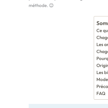
méthode. 😉
Som
Ce qu’
Chaga
Les a
Chaga
Pourq
Origin
Les b
Mode 
Préca
FAQ