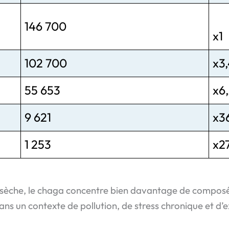
146 700
x1
102 700
x3
55 653
x6
9 621
x3
1 253
x2
 sèche, le chaga concentre bien davantage de composés
dans un contexte de pollution, de stress chronique et d’