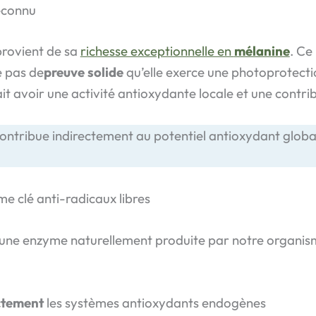
éconnu
provient de sa
richesse exceptionnelle en
mélanine
. Ce
e pas de
preuve solide
qu’elle exerce une photoprotect
it avoir une activité antioxydante locale et une contrib
l contribue indirectement au potentiel antioxydant glo
e clé anti-radicaux libres
 une enzyme naturellement produite par notre organisme
ectement
les systèmes antioxydants endogènes