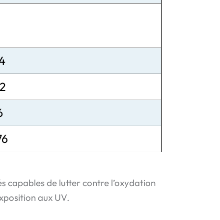
,4
,2
6
76
 capables de lutter contre l’oxydation
exposition aux UV.