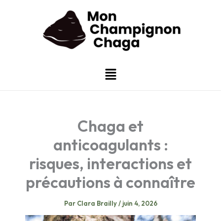
Aller
au
contenu
Menu
Chaga et
anticoagulants :
risques, interactions et
précautions à connaître
Par
Clara Brailly
/
juin 4, 2026