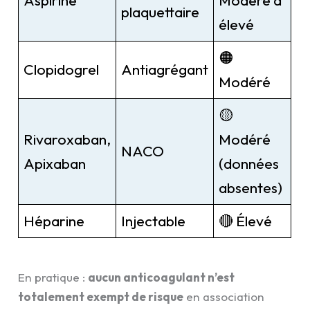
Aspirine
Modéré à
plaquettaire
élevé
🟠
Clopidogrel
Antiagrégant
Modéré
🟡
Rivaroxaban,
Modéré
NACO
Apixaban
(données
absentes)
Héparine
Injectable
🔴 Élevé
En pratique :
aucun anticoagulant n’est
totalement exempt de risque
en association