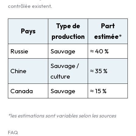
contrôlée existent.
Type de
Part
Pays
production
estimée
*
Russie
Sauvage
≈ 40 %
Sauvage /
Chine
≈ 35 %
culture
Canada
Sauvage
≈ 15 %
*les estimations sont variables selon les sources
FAQ