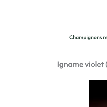
Aller
au
contenu
Champignons m
Igname violet (