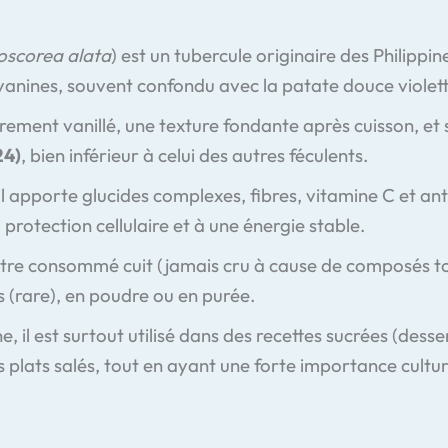
oscorea alata
) est un tubercule originaire des Philippi
yanines, souvent confondu avec la patate douce violett
èrement vanillé, une texture fondante après cuisson, et
24)
, bien inférieur à celui des autres féculents.
, il apporte glucides complexes, fibres, vitamine C et a
a protection cellulaire et à une énergie stable.
être consommé cuit (jamais cru à cause de composés to
is (rare), en poudre ou en purée.
e, il est surtout utilisé dans des recettes sucrées (desse
s plats salés, tout en ayant une forte importance culture