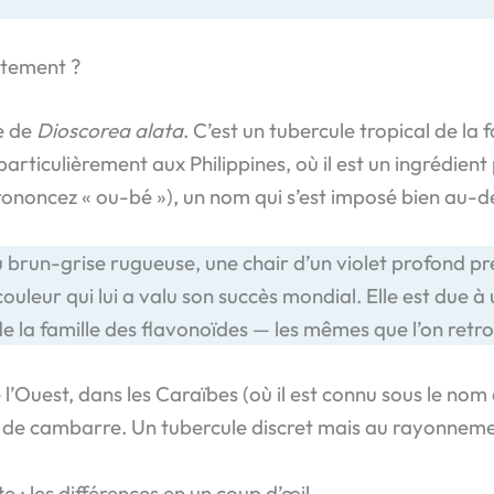
ctement ?
e de
Dioscorea alata
. C’est un tubercule tropical de la
particulièrement aux Philippines, où il est un ingrédient
ononcez « ou-bé »), un nom qui s’est imposé bien au-del
u brun-grise rugueuse, une chair d’un violet profond pre
 couleur qui lui a valu son succès mondial. Elle est due 
e la famille des flavonoïdes — les mêmes que l’on retro
 l’Ouest, dans les Caraïbes (où il est connu sous le no
nom de cambarre. Un tubercule discret mais au rayonn
e : les différences en un coup d’œil