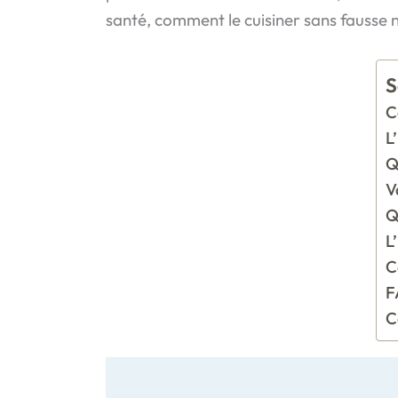
santé, comment le cuisiner sans fausse n
S
C
L
Q
V
Q
L
C
F
C