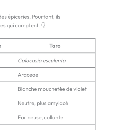
s épiceries. Pourtant, ils
res qui comptent. 👇
e
Taro
Colocasia esculenta
Araceae
Blanche mouchetée de violet
x
Neutre, plus amylacé
Farineuse, collante