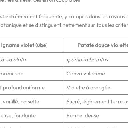
est extrêmement fréquente, y compris dans les rayons de
tanique et se distinguent nettement sur tous les critè
Igname violet (ube)
Patate douce violett
corea alata
Ipomoea batatas
coreaceae
Convolvulaceae
et profond uniforme
Violette à orangée
 vanillé, noisette
Sucré, légèrement terreu
leuse, fondante
Ferme, dense