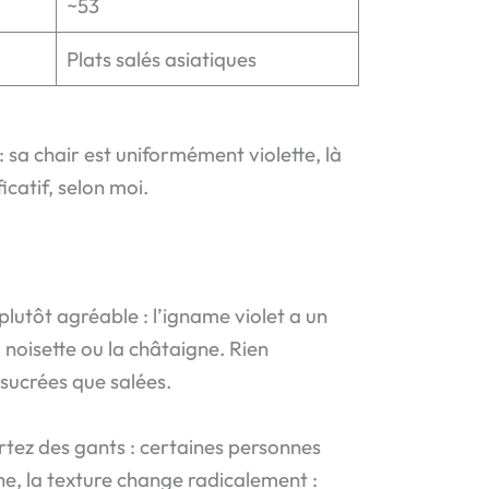
~53
Plats salés asiatiques
 sa chair est uniformément violette, là
icatif, selon moi.
plutôt agréable : l’igname violet a un
a noisette ou la châtaigne. Rien
 sucrées que salées.
ortez des gants : certaines personnes
he, la texture change radicalement :