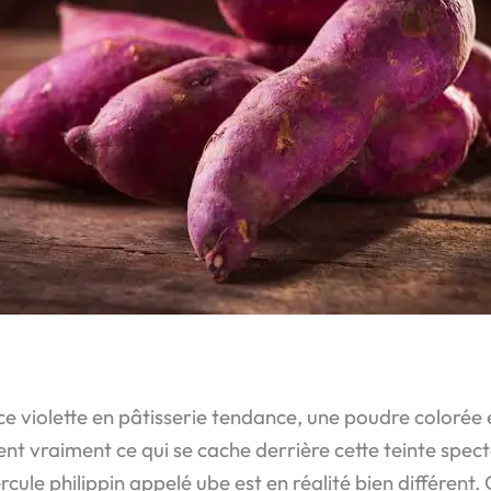
ce violette en pâtisserie tendance, une poudre colorée 
nt vraiment ce qui se cache derrière cette teinte spec
cule philippin appelé ube est en réalité bien différent. C