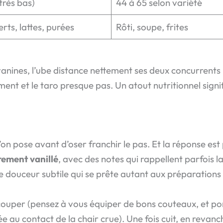
très bas)
44 à 65 selon variété
rts, lattes, purées
Rôti, soupe, frites
yanines, l’ube distance nettement ses deux concurrents :
ment et le taro presque pas. Un atout nutritionnel signif
on pose avant d’oser franchir le pas. Et la réponse est 
rement vanillé
, avec des notes qui rappellent parfois l
une douceur subtile qui se prête autant aux préparations
 à couper (pensez à vous équiper de bons couteaux, et p
e au contact de la chair crue). Une fois cuit, en revanc