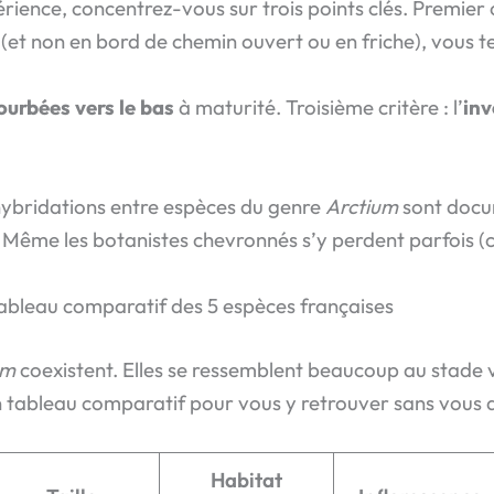
ence, concentrez-vous sur trois points clés. Premier cr
re (et non en bord de chemin ouvert ou en friche), vous t
ourbées vers le bas
à maturité. Troisième critère : l’
inv
hybridations entre espèces du genre
Arctium
sont docu
s. Même les botanistes chevronnés s’y perdent parfois (c
tableau comparatif des 5 espèces françaises
um
coexistent. Elles se ressemblent beaucoup au stade 
i un tableau comparatif pour vous y retrouver sans vous 
Habitat