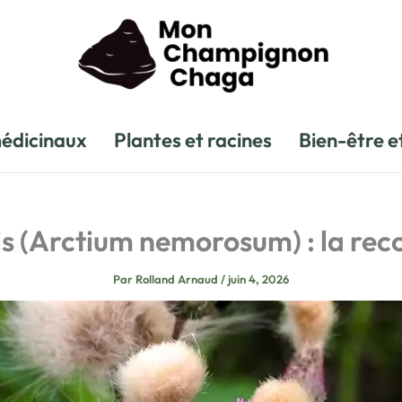
édicinaux
Plantes et racines
Bien-être e
s (Arctium nemorosum) : la rec
Par
Rolland Arnaud
/
juin 4, 2026