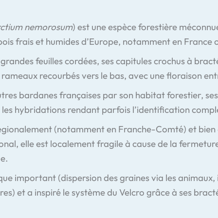
ctium nemorosum
) est une espèce forestière méconnue
bois frais et humides d’Europe, notamment en France où
s grandes feuilles cordées, ses capitules crochus à bra
 rameaux recourbés vers le bas, avec une floraison entr
autres bardanes françaises par son habitat forestier, ses
, les hybridations rendant parfois l’identification compl
régionalement (notamment en Franche-Comté) et bien 
nal, elle est localement fragile à cause de la fermeture
ue.
ique important (dispersion des graines via les animaux,
ores) et a inspiré le système du Velcro grâce à ses brac