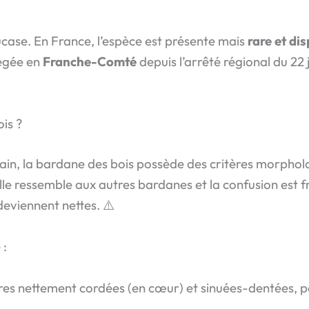
ucase. En France, l’espèce est présente mais
rare et di
égée en
Franche-Comté
depuis l’arrêté régional du 22 
is ?
errain, la bardane des bois possède des critères morpho
lle ressemble aux autres bardanes et la confusion est fr
 deviennent nettes. ⚠️
 :
eures nettement cordées (en cœur) et sinuées-dentées, p