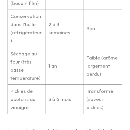
(boudin film)
Conservation
dans l’huile
2 à 3
Bon
(réfrigérateur
semaines
)
Séchage au
Faible (arôme
four (très
1 an
largement
basse
perdu)
température)
Pickles de
Transformé
boutons au
3 à 6 mois
(saveur
vinaigre
pickles)