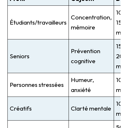
100
Concentration,
Étudiants/travailleurs
150
mémoire
mg/
150
Prévention
Seniors
200
cognitive
mg/
Humeur,
100
Personnes stressées
anxiété
mg/
100
Créatifs
Clarté mentale
mg/
500