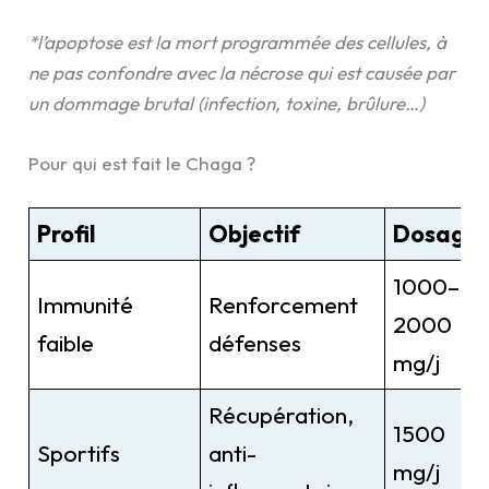
*l’apoptose est la mort programmée des cellules, à
ne pas confondre avec la nécrose qui est causée par
un dommage brutal (infection, toxine, brûlure…)
Pour qui est fait le Chaga ?
Profil
Objectif
Dosage
1000–
Immunité
Renforcement
2000
faible
défenses
mg/j
Récupération,
1500
Sportifs
anti-
mg/j