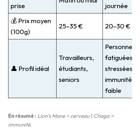
Matin ou midi
prise
journée
💰 Prix moyen
25–35 €
20–30 €
(100g)
Personnes
Travailleurs,
fatiguées,
👤 Profil idéal
étudiants,
stressées,
seniors
immunité
faible
En résumé :
Lion’s Mane = cerveau
|
Chaga =
immunité
.