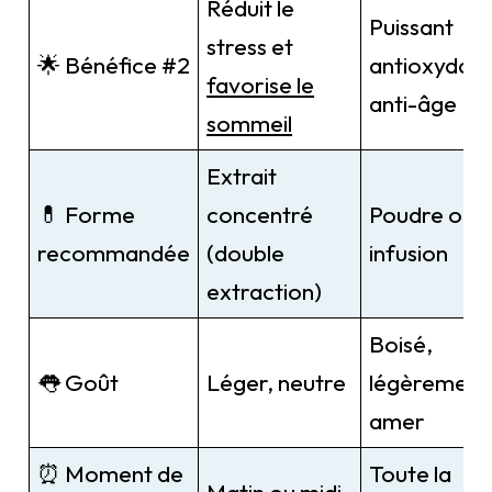
Réduit le
Puissant
stress et
🌟 Bénéfice #2
antioxydan
favorise le
anti-âge
sommeil
Extrait
💊 Forme
concentré
Poudre ou
recommandée
(double
infusion
extraction)
Boisé,
👅 Goût
Léger, neutre
légèrement
amer
⏰ Moment de
Toute la