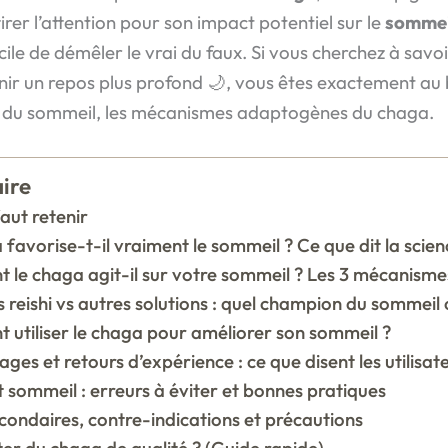
er l’attention pour son impact potentiel sur le
sommei
cile de démêler le vrai du faux. Si vous cherchez à savo
enir un repos plus profond 🌙, vous êtes exactement au 
gie du sommeil, les mécanismes adaptogènes du chaga.
ire
faut retenir
 favorise-t-il vraiment le sommeil ? Ce que dit la scien
le chaga agit-il sur votre sommeil ? Les 3 mécanismes
reishi vs autres solutions : quel champion du sommeil c
utiliser le chaga pour améliorer son sommeil ?
es et retours d’expérience : ce que disent les utilisat
 sommeil : erreurs à éviter et bonnes pratiques
econdaires, contre-indications et précautions
er du chaga de qualité ? (Guide rapide)