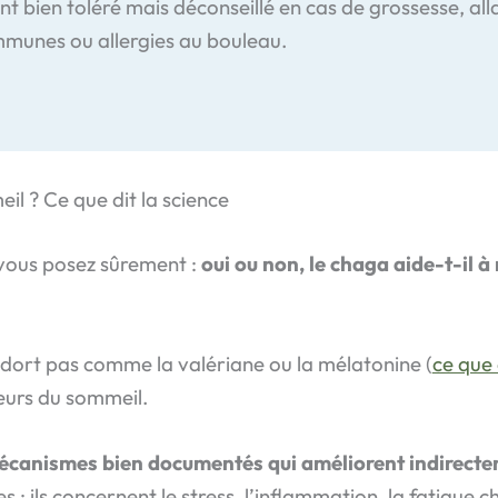
t bien toléré mais déconseillé en cas de grossesse, al
mmunes ou allergies au bouleau.
il ? Ce que dit la science
vous posez sûrement :
oui ou non, le chaga aide-t-il à
ndort pas comme la valériane ou la mélatonine (
ce que
eurs du sommeil.
mécanismes bien documentés qui améliorent indirecte
 : ils concernent le stress, l’inflammation, la fatigue 