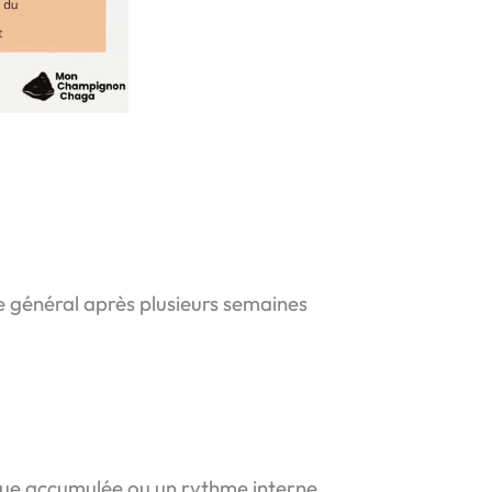
e général après plusieurs semaines
tigue accumulée ou un rythme interne