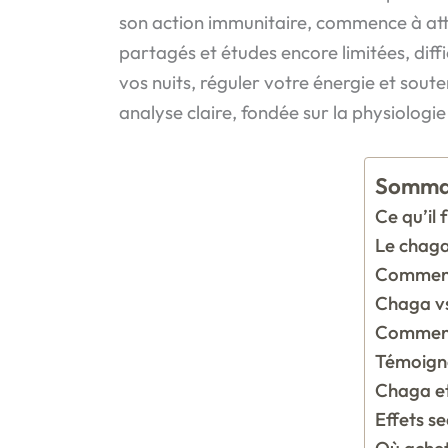
son action immunitaire, commence à attir
partagés et études encore limitées, diffi
vos nuits, réguler votre énergie et sout
analyse claire, fondée sur la physiolo
Somma
Ce qu’il 
Le chaga
Comment 
Chaga vs 
Comment 
Témoignag
Chaga et
Effets s
Où achet