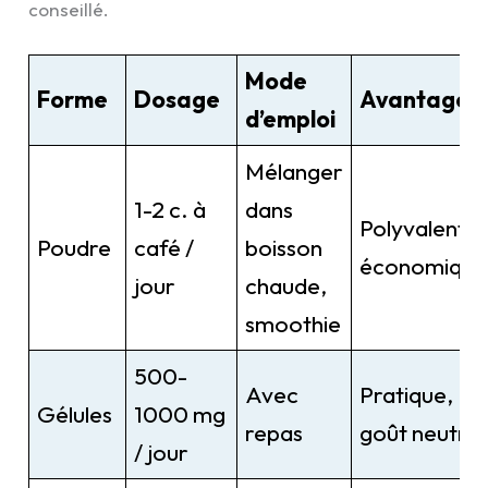
conseillé.
Mode
Forme
Dosage
Avantages
d’emploi
Mélanger
1-2 c. à
dans
Polyvalente,
Poudre
café /
boisson
économique
jour
chaude,
smoothie
500-
Avec
Pratique,
Gélules
1000 mg
repas
goût neutre
/ jour