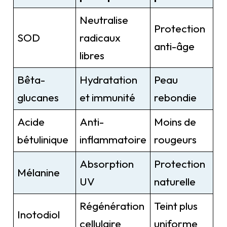
Neutralise
Protection
SOD
radicaux
anti-âge
libres
Bêta-
Hydratation
Peau
glucanes
et immunité
rebondie
Acide
Anti-
Moins de
bétulinique
inflammatoire
rougeurs
Absorption
Protection
Mélanine
UV
naturelle
Régénération
Teint plus
Inotodiol
cellulaire
uniforme