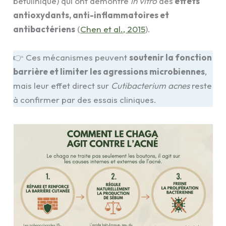
bétulinique) qui ont démontré
in vitro
des
effets
antioxydants, anti-inflammatoires et
antibactériens
(
Chen et al., 2015
).
👉 Ces mécanismes peuvent
soutenir la fonction
barrière et limiter les agressions microbiennes
,
mais leur effet direct sur
Cutibacterium acnes
reste
à confirmer par des essais cliniques.