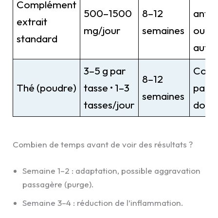
Complément
500–1500
8–12
antic
extrait
mg/jour
semaines
ou ma
standard
auto
3–5 g par
Com
8–12
Thé (poudre)
tasse • 1–3
par f
semaines
tasses/jour
dose
Combien de temps avant de voir des résultats ?
Semaine 1–2 : adaptation, possible aggravation
passagère (purge).
Semaine 3–4 : réduction de l’inflammation.