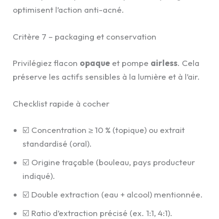
optimisent l’action anti-acné.
Critère 7 – packaging et conservation
Privilégiez flacon
opaque
et pompe
airless
. Cela
préserve les actifs sensibles à la lumière et à l’air.
Checklist rapide à cocher
☑️ Concentration ≥ 10 % (topique) ou extrait
standardisé (oral).
☑️ Origine traçable (bouleau, pays producteur
indiqué).
☑️ Double extraction (eau + alcool) mentionnée.
☑️ Ratio d’extraction précisé (ex. 1:1, 4:1).