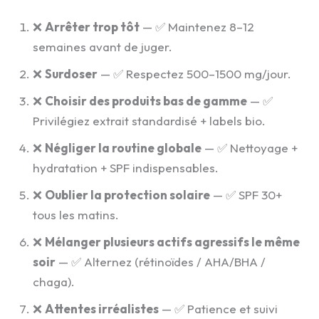
❌
Arrêter trop tôt
— ✅ Maintenez 8–12
semaines avant de juger.
❌
Surdoser
— ✅ Respectez 500–1500 mg/jour.
❌
Choisir des produits bas de gamme
— ✅
Privilégiez extrait standardisé + labels bio.
❌
Négliger la routine globale
— ✅ Nettoyage +
hydratation + SPF indispensables.
❌
Oublier la protection solaire
— ✅ SPF 30+
tous les matins.
❌
Mélanger plusieurs actifs agressifs le même
soir
— ✅ Alternez (rétinoïdes / AHA/BHA /
chaga).
❌
Attentes irréalistes
— ✅ Patience et suivi