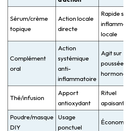
Rapide sur
Sérum/crème
Action locale
inflammati
topique
directe
locale
Action
Agit sur
Complément
systémique
poussées
oral
anti-
hormonale
inflammatoire
Apport
Rituel
Thé/infusion
antioxydant
apaisant
Poudre/masque
Usage
Économiq
DIY
ponctuel