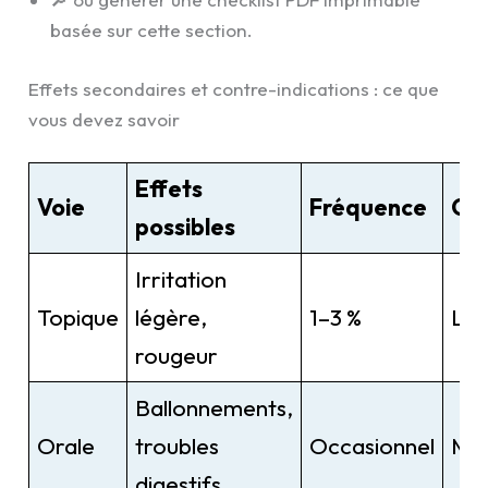
basée sur cette section.
Effets secondaires et contre-indications : ce que
vous devez savoir
Effets
Voie
Fréquence
Gra
possibles
Irritation
Topique
légère,
1–3 %
Lé
rougeur
Ballonnements,
Orale
troubles
Occasionnel
Mo
digestifs