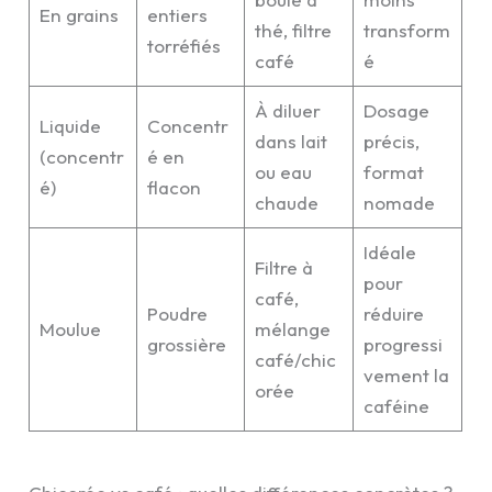
En grains
entiers
thé, filtre
transform
torréfiés
café
é
À diluer
Dosage
Liquide
Concentr
dans lait
précis,
(concentr
é en
ou eau
format
é)
flacon
chaude
nomade
Idéale
Filtre à
pour
café,
Poudre
réduire
Moulue
mélange
grossière
progressi
café/chic
vement la
orée
caféine