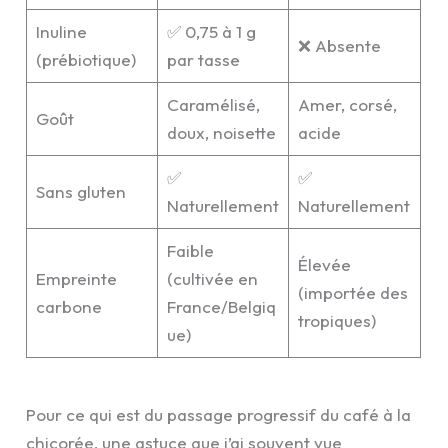
Inuline
✅ 0,75 à 1 g
❌ Absente
(prébiotique)
par tasse
Caramélisé,
Amer, corsé,
Goût
doux, noisette
acide
✅
✅
Sans gluten
Naturellement
Naturellement
Faible
Élevée
Empreinte
(cultivée en
(importée des
carbone
France/Belgiq
tropiques)
ue)
Pour ce qui est du passage progressif du café à la
chicorée, une astuce que j’ai souvent vue