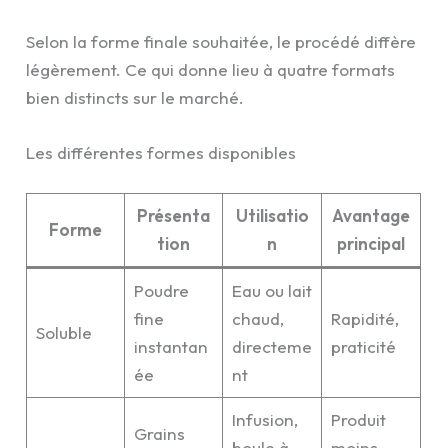
Selon la forme finale souhaitée, le procédé diffère
légèrement. Ce qui donne lieu à quatre formats
bien distincts sur le marché.
Les différentes formes disponibles
Présenta
Utilisatio
Avantage
Forme
tion
n
principal
Poudre
Eau ou lait
fine
chaud,
Rapidité,
Soluble
instantan
directeme
praticité
ée
nt
Infusion,
Produit
Grains
boule à
moins