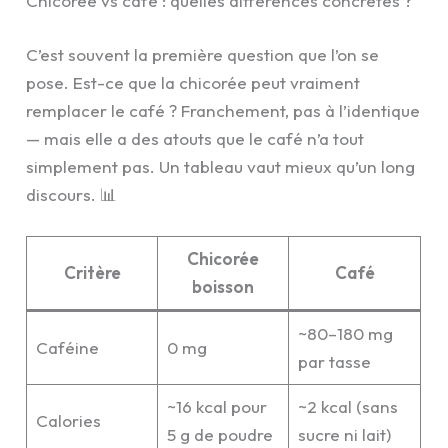
Chicorée vs café : quelles différences concrètes ?
C’est souvent la première question que l’on se
pose. Est-ce que la chicorée peut vraiment
remplacer le café ? Franchement, pas à l’identique
— mais elle a des atouts que le café n’a tout
simplement pas. Un tableau vaut mieux qu’un long
discours. 📊
Chicorée
Critère
Café
boisson
~80–180 mg
Caféine
0 mg
par tasse
~16 kcal pour
~2 kcal (sans
Calories
5 g de poudre
sucre ni lait)