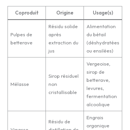
Coproduit
Origine
Usage(s)
Résidu solide
Alimentation
Pulpes de
après
du bétail
betterave
extraction du
(déshydratées
jus
ou ensilées)
Vergeoise,
sirop de
Sirop résiduel
betterave,
Mélasse
non
levures,
cristallisable
fermentation
alcoolique
Engrais
Résidu de
organique
Vinasse
distillation de