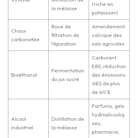
(riche en
la mélasse
potassium)
Boue de
Amendement
Chaux
filtration de
calcique des
carbonatée
l’épuration
sols agricoles
Carburant
E85, réduction
Fermentation
Bioéthanol
des émissions
du jus sucré
GES de plus
de 60 %
Parfums, gels
hydroalcooliq
Alcool
Distillation de
ues,
industriel
la mélasse
pharmacie,