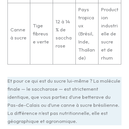
Pays
Product
tropica
ion
12 à 14
Tige
ux
industri
Canne
% de
fibreus
(Brésil,
elle de
à sucre
saccha
e verte
Inde,
sucre
rose
Thaïlan
et de
de)
rhum
Et pour ce qui est du sucre lui-même ? La molécule
finale — le saccharose — est strictement
identique, que vous partiez d’une betterave du
Pas-de-Calais ou d’une canne à sucre brésilienne.
La différence n’est pas nutritionnelle, elle est
géographique et agronomique.