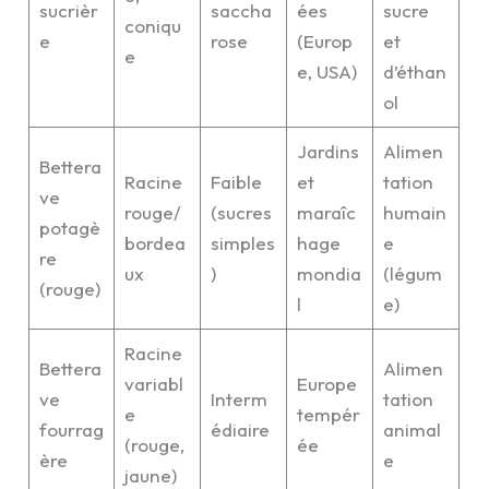
sucrièr
saccha
ées
sucre
coniqu
e
rose
(Europ
et
e
e, USA)
d’éthan
ol
Jardins
Alimen
Bettera
Racine
Faible
et
tation
ve
rouge/
(sucres
maraîc
humain
potagè
bordea
simples
hage
e
re
ux
)
mondia
(légum
(rouge)
l
e)
Racine
Bettera
Alimen
variabl
Europe
ve
Interm
tation
e
tempér
fourrag
édiaire
animal
(rouge,
ée
ère
e
jaune)