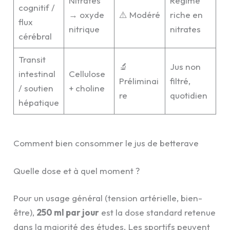
Nitrates
Régime
cognitif /
→ oxyde
⚠️ Modéré
riche en
flux
nitrique
nitrates
cérébral
Transit
🔬
Jus non
intestinal
Cellulose
Préliminai
filtré,
/ soutien
+ choline
re
quotidien
hépatique
Comment bien consommer le jus de betterave
Quelle dose et à quel moment ?
Pour un usage général (tension artérielle, bien-
être),
250 ml par jour
est la dose standard retenue
dans la majorité des études. Les sportifs peuvent