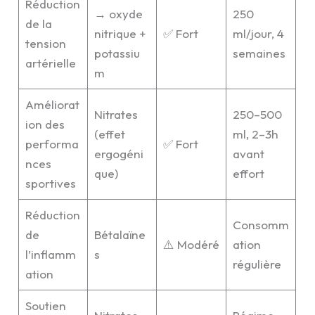
Réduction
→ oxyde
250
de la
nitrique +
✅ Fort
ml/jour, 4
tension
potassiu
semaines
artérielle
m
Améliorat
Nitrates
250–500
ion des
(effet
ml, 2–3h
performa
✅ Fort
ergogéni
avant
nces
que)
effort
sportives
Réduction
Consomm
de
Bétalaïne
⚠️ Modéré
ation
l’inflamm
s
régulière
ation
Soutien