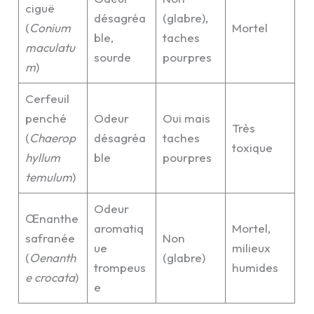
ciguë
désagréa
(glabre),
(
Conium
Mortel
ble,
taches
maculatu
sourde
pourpres
m
)
Cerfeuil
penché
Odeur
Oui mais
Très
(
Chaerop
désagréa
taches
toxique
hyllum
ble
pourpres
temulum
)
Odeur
Œnanthe
aromatiq
Mortel,
safranée
Non
ue
milieux
(
Oenanth
(glabre)
trompeus
humides
e crocata
)
e