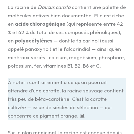
La racine de
Daucus carota
contient une palette de
molécules actives bien documentée. Elle est riche
en
acide chlorogénique
(qui représente entre 42
% et 62 % du total de ses composés phénoliques),
en
polyacétylènes
— dont le falcarinol (aussi
appelé panaxynol) et le falcarindiol — ainsi qu’en
minéraux variés : calcium, magnésium, phosphore,
potassium, fer, vitamines B1, B2, B6 et C.
À noter : contrairement à ce qu’on pourrait
attendre d’une carotte, la racine sauvage contient
très peu de bêta-carotène. C’est la carotte
cultivée — issue de siècles de sélection — qui
concentre ce pigment orange. 📊
Sur le plan médicinal, la racine est connue depuis