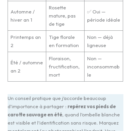
Rosette
Automne /
✅ Oui —
mature, pas
hiver an 1
période idéale
de tige
Printemps an
Tige florale
Non — déjà
2
en formation
ligneuse
Floraison,
Non —
Été / automne
fructification,
inconsommab
an 2
mort
le
Un conseil pratique que j’accorde beaucoup
d’importance à partager :
repérez vos pieds de
carotte sauvage en été
, quand l’ombelle blanche
est visible et l’identification sans risque. Marquez
mentalement (ou photographiez) l’endroit. Vous