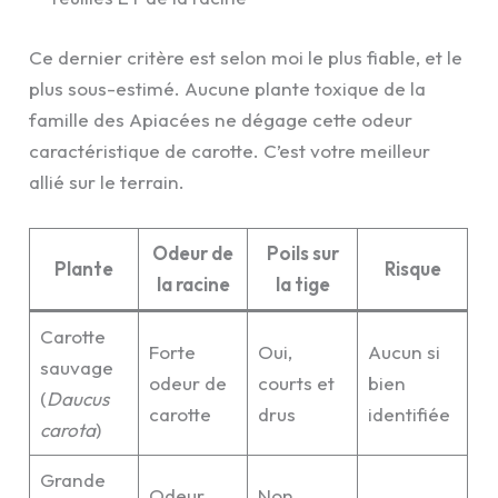
Ce dernier critère est selon moi le plus fiable, et le
plus sous-estimé. Aucune plante toxique de la
famille des Apiacées ne dégage cette odeur
caractéristique de carotte. C’est votre meilleur
allié sur le terrain.
Odeur de
Poils sur
Plante
Risque
la racine
la tige
Carotte
Forte
Oui,
Aucun si
sauvage
odeur de
courts et
bien
(
Daucus
carotte
drus
identifiée
carota
)
Grande
Odeur
Non