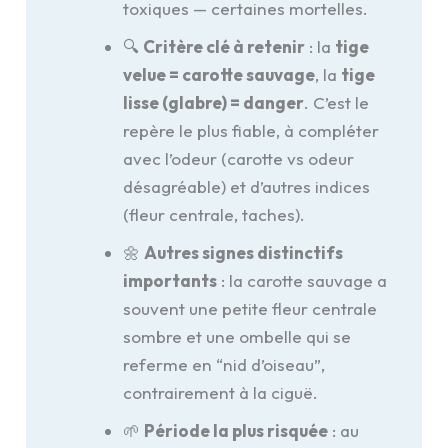
toxiques — certaines mortelles.
🔍
Critère clé à retenir
: la
tige
velue = carotte sauvage
, la
tige
lisse (glabre) = danger
. C’est le
repère le plus fiable, à compléter
avec l’odeur (carotte vs odeur
désagréable) et d’autres indices
(fleur centrale, taches).
🌼
Autres signes distinctifs
importants
: la carotte sauvage a
souvent une petite fleur centrale
sombre et une ombelle qui se
referme en “nid d’oiseau”,
contrairement à la ciguë.
🌱
Période la plus risquée
: au