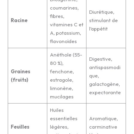
coumarines,
Diurétique,
fibres,
Racine
stimulant de
vitamines C et
l’appétit
A, potassium,
flavonoïdes
Anéthole (55-
Digestive,
80 %),
antispasmodi
Graines
fenchone,
que,
(fruits)
estragole,
galactogène,
limonène,
expectorante
mucilages
Huiles
essentielles
Aromatique,
Feuilles
légères,
carminative