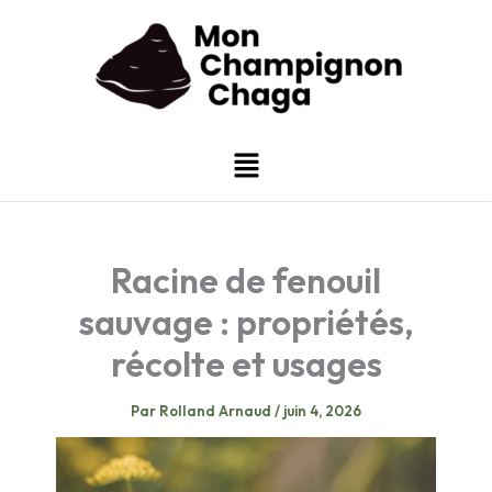
Aller
au
contenu
Menu
Racine de fenouil
sauvage : propriétés,
récolte et usages
Par
Rolland Arnaud
/
juin 4, 2026