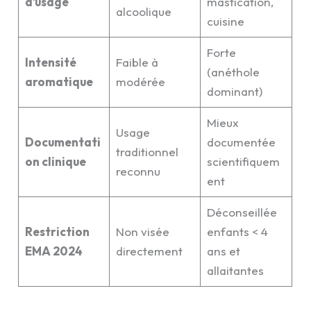
d’usage
mastication,
alcoolique
cuisine
Forte
Intensité
Faible à
(anéthole
aromatique
modérée
dominant)
Mieux
Usage
Documentati
documentée
traditionnel
on clinique
scientifiquem
reconnu
ent
Déconseillée
Restriction
Non visée
enfants < 4
EMA 2024
directement
ans et
allaitantes