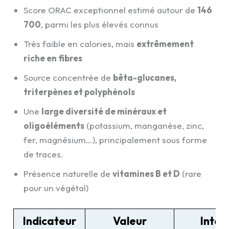
Score ORAC exceptionnel estimé autour de
146
700
, parmi les plus élevés connus
Très faible en calories, mais
extrêmement
riche en fibres
Source concentrée de
bêta-glucanes,
triterpènes et polyphénols
Une
large diversité de minéraux et
oligoéléments
(potassium, manganèse, zinc,
fer, magnésium…), principalement sous forme
de traces.
Présence naturelle de
vitamines B et D
(rare
pour un végétal)
Indicateur
Valeur
Intér