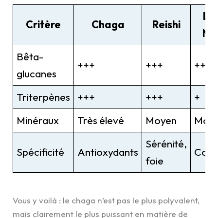
Lio
Critère
Chaga
Reishi
Ma
Bêta-
+++
+++
++
glucanes
Triterpènes
+++
+++
+
Minéraux
Très élevé
Moyen
Moy
Sérénité,
Spécificité
Antioxydants
Cogn
foie
Vous y voilà : le chaga n’est pas le plus polyvalent,
mais clairement le plus puissant en matière de