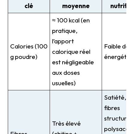
clé
moyenne
nutritio
≈ 100 kcal (en
pratique,
l’apport
Calories (100
Faible den
calorique réel
g poudre)
énergétiq
est négligeable
aux doses
usuelles)
Satiété, ri
fibres
structurell
Très élevé
polysaccha
Fibres
(chitine +