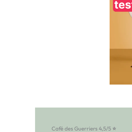
Café des Guerriers 4,5/5
⭐