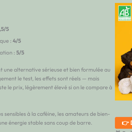
,5/5
que :
4/5
sation :
5/5
t une alternative sérieuse et bien formulée au
ement le test, les effets sont réels — mais
ste le prix, légèrement élevé si on le compare à
s sensibles à la caféine, les amateurs de bien-
👉 
 une énergie stable sans coup de barre.