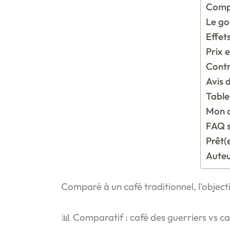
Compo
Le go
Effets
Prix e
Contr
Avis 
Table
Mon a
FAQ s
Prêt(
Auteu
Comparé à un café traditionnel, l’object
📊 Comparatif : café des guerriers vs ca