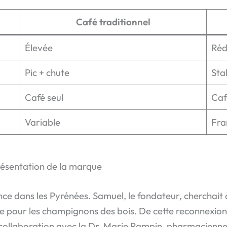
Café traditionnel
Élevée
Réd
Pic + chute
Sta
Café seul
Caf
Variable
Fra
résentation de la marque
ce dans les Pyrénées. Samuel, le fondateur, cherchait 
e pour les champignons des bois. De cette reconnexion 
collaboration avec la Dr. Marie Rampin, pharmacienne