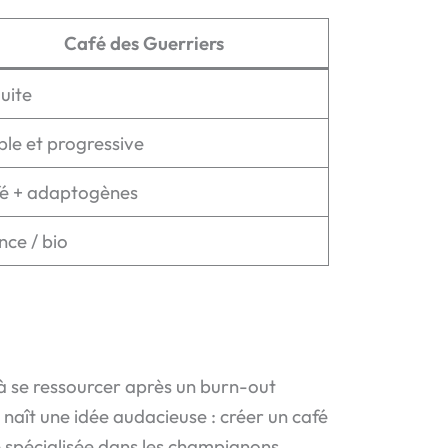
Café des Guerriers
uite
ble et progressive
é + adaptogènes
nce / bio
à se ressourcer après un burn-out
naît une idée audacieuse : créer un café
 spécialisée dans les champignons