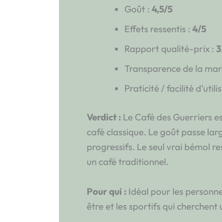
Goût :
4,5/5
Effets ressentis :
4/5
Rapport qualité-prix :
3
Transparence de la mar
Praticité / facilité d’utili
Verdict :
Le Café des Guerriers es
café classique. Le goût passe larg
progressifs. Le seul vrai bémol re
un café traditionnel.
Pour qui :
Idéal pour les personne
être et les sportifs qui cherchent