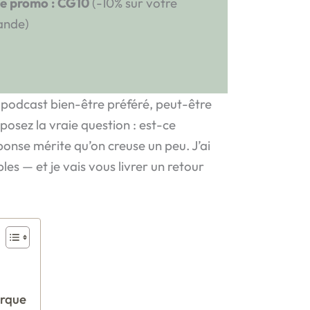
e promo :
CG10
(-10% sur votre
nde)
 podcast bien-être préféré, peut-être
osez la vraie question : est-ce
ponse mérite qu’on creuse un peu. J’ai
les — et je vais vous livrer un retour
arque