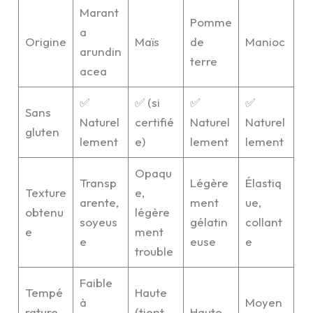
Marant
Pomme
a
Origine
Maïs
de
Manioc
arundin
terre
acea
✅
✅ (si
✅
✅
Sans
Naturel
certifié
Naturel
Naturel
gluten
lement
e)
lement
lement
Opaqu
Transp
Légère
Élastiq
Texture
e,
arente,
ment
ue,
obtenu
légère
soyeus
gélatin
collant
e
ment
e
euse
e
trouble
Faible
Tempé
Haute
à
Moyen
rature
(tient
Haute