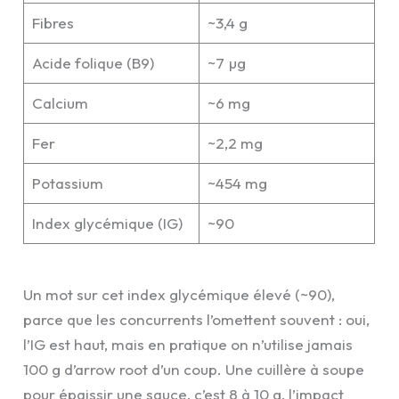
Fibres
~3,4 g
Acide folique (B9)
~7 µg
Calcium
~6 mg
Fer
~2,2 mg
Potassium
~454 mg
Index glycémique (IG)
~90
Un mot sur cet index glycémique élevé (~90),
parce que les concurrents l’omettent souvent : oui,
l’IG est haut, mais en pratique on n’utilise jamais
100 g d’arrow root d’un coup. Une cuillère à soupe
pour épaissir une sauce, c’est 8 à 10 g, l’impact