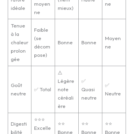
moyen
ne
idéale
mieux)
ne
Tenue
Faible
à la
(se
Moyen
chaleur
Bonne
Bonne
décom
ne
prolon
pose)
gée
⚠️
Légère
✅
Goût
✅
✅ Total
note
Quasi
neutre
Neutre
céréali
neutre
ère
⭐⭐⭐
Digesti
⭐⭐
⭐⭐
⭐⭐
Excelle
bilité
Bonne
Bonne
Bonne