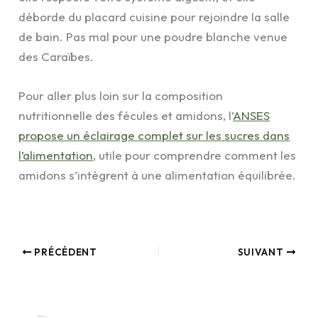
déborde du placard cuisine pour rejoindre la salle
de bain. Pas mal pour une poudre blanche venue
des Caraïbes.
Pour aller plus loin sur la composition
nutritionnelle des fécules et amidons, l’
ANSES
propose un éclairage complet sur les sucres dans
l’alimentation
, utile pour comprendre comment les
amidons s’intègrent à une alimentation équilibrée.
PRÉCÉDENT
SUIVANT
Laisser un commentaire