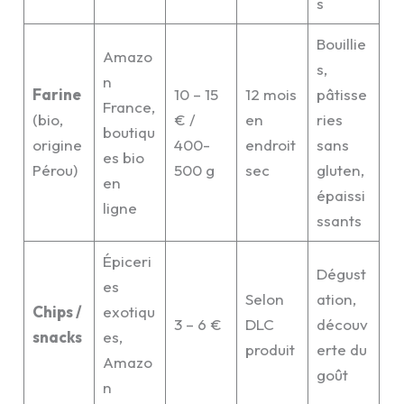
s
Bouillie
Amazo
s,
n
Farine
10 – 15
12 mois
pâtisse
France,
(bio,
€ /
en
ries
boutiqu
origine
400-
endroit
sans
es bio
Pérou)
500 g
sec
gluten,
en
épaissi
ligne
ssants
Épiceri
Dégust
es
Selon
ation,
Chips /
exotiqu
3 – 6 €
DLC
découv
snacks
es,
produit
erte du
Amazo
goût
n