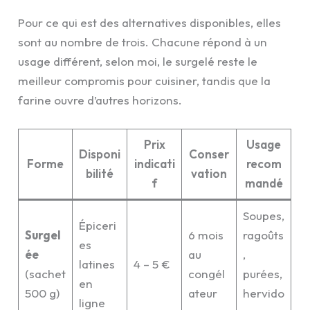
Pour ce qui est des alternatives disponibles, elles
sont au nombre de trois. Chacune répond à un
usage différent, selon moi, le surgelé reste le
meilleur compromis pour cuisiner, tandis que la
farine ouvre d’autres horizons.
Prix
Usage
Disponi
Conser
Forme
indicati
recom
bilité
vation
f
mandé
Soupes,
Épiceri
Surgel
6 mois
ragoûts
es
ée
au
,
latines
4 – 5 €
(sachet
congél
purées,
en
500 g)
ateur
hervido
ligne