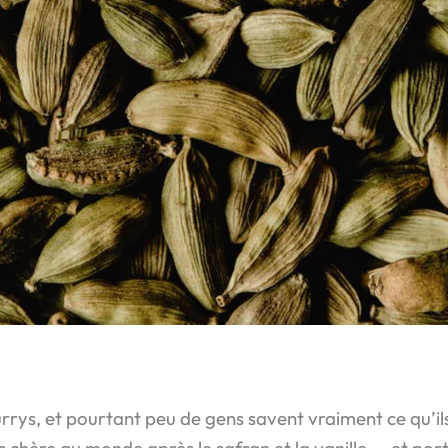
currys, et pourtant peu de gens savent vraiment ce qu’il
 chère au monde après le safran et la vanille — et port