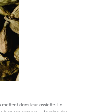
s mettent dans leur assiette. La
e bien son surnom : « la reine des