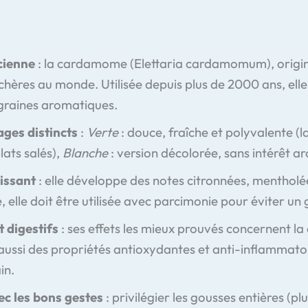
cienne
: la cardamome (Elettaria cardamomum), originai
s chères au monde. Utilisée depuis plus de 2000 ans, el
graines aromatiques.
ages distincts
:
Verte
: douce, fraîche et polyvalente (la
lats salés),
Blanche
: version décolorée, sans intérêt 
issant
: elle développe des notes citronnées, menthol
, elle doit être utilisée avec parcimonie pour éviter u
t digestifs
: ses effets les mieux prouvés concernent la
aussi des propriétés antioxydantes et anti-inflammatoir
in.
vec les bons gestes
: privilégier les gousses entières (pl