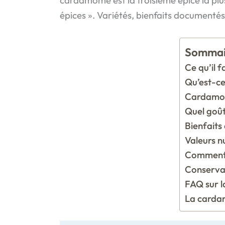
épices ». Variétés, bienfaits documentés,
Sommai
Ce qu’il f
Qu’est-ce
Cardamome
Quel goû
Bienfaits
Valeurs n
Comment u
Conservat
FAQ sur 
La cardam