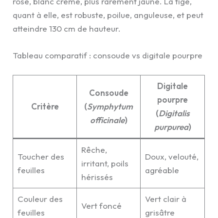
rose, blanc crème, plus rarement jaune. La tige,
quant à elle, est robuste, poilue, anguleuse, et peut
atteindre 130 cm de hauteur.
Tableau comparatif : consoude vs digitale pourpre
Digitale
Consoude
pourpre
Critère
(
Symphytum
(
Digitalis
officinale
)
purpurea
)
Rêche,
Toucher des
Doux, velouté,
irritant, poils
feuilles
agréable
hérissés
Couleur des
Vert clair à
Vert foncé
feuilles
grisâtre