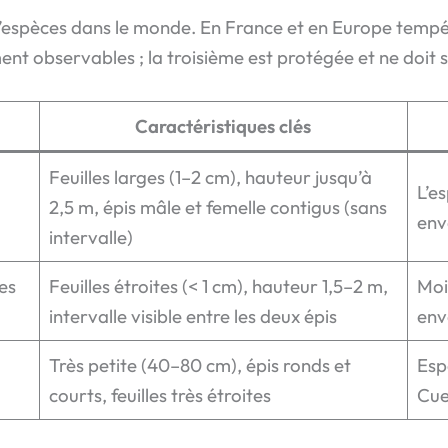
espèces dans le monde. En France et en Europe tempér
nt observables ; la troisième est protégée et ne doit su
Caractéristiques clés
Feuilles larges (1–2 cm), hauteur jusqu’à
L’e
2,5 m, épis mâle et femelle contigus (sans
env
intervalle)
es
Feuilles étroites (< 1 cm), hauteur 1,5–2 m,
Moi
intervalle visible entre les deux épis
env
Très petite (40–80 cm), épis ronds et
Esp
courts, feuilles très étroites
Cue