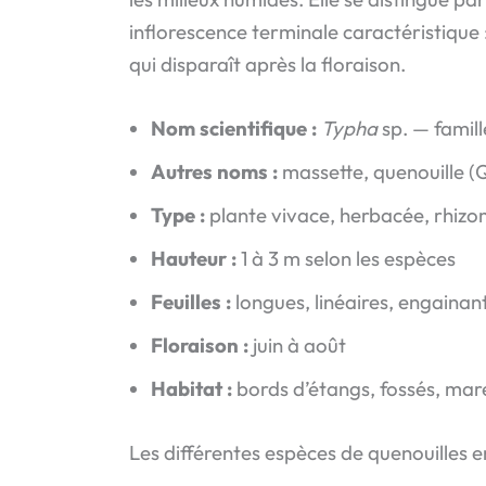
inflorescence terminale caractéristique :
qui disparaît après la floraison.
Nom scientifique :
Typha
sp. — famil
Autres noms :
massette, quenouille (Q
Type :
plante vivace, herbacée, rhiz
Hauteur :
1 à 3 m selon les espèces
Feuilles :
longues, linéaires, engainant
Floraison :
juin à août
Habitat :
bords d’étangs, fossés, mare
Les différentes espèces de quenouilles 