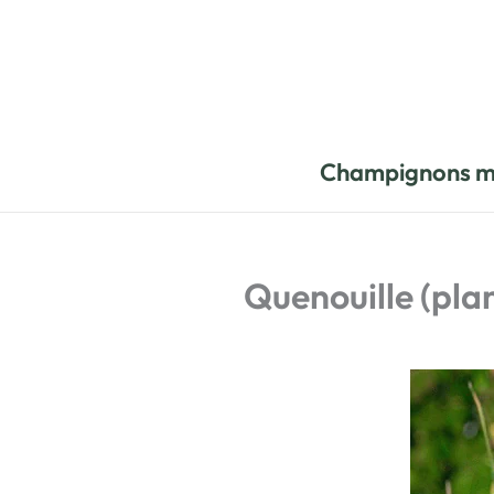
Aller
au
contenu
Champignons m
Quenouille (plan