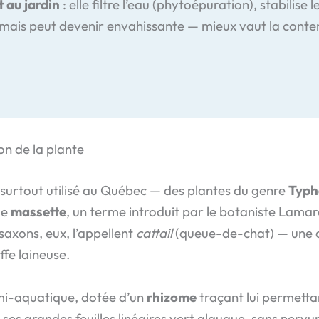
 au jardin
: elle filtre l’eau (phytoépuration), stabilise 
e mais peut devenir envahissante — mieux vaut la conten
on de la plante
 surtout utilisé au Québec — des plantes du genre
Typh
de
massette
, un terme introduit par le botaniste Lamar
saxons, eux, l’appellent
cattail
(queue-de-chat) — une c
ffe laineuse.
emi-aquatique, dotée d’un
rhizome
traçant lui permetta
 ses grandes feuilles linéaires vert glauque, sans nervur