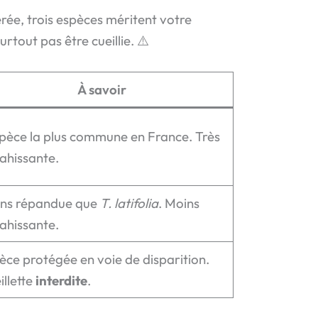
ée, trois espèces méritent votre
rtout pas être cueillie. ⚠️
À savoir
spèce la plus commune en France. Très
ahissante.
ns répandue que
T. latifolia
. Moins
ahissante.
èce protégée en voie de disparition.
illette
interdite
.