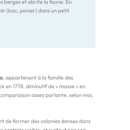
les berges et abrite la faune. En
ir (bac, panier) dans un petit
a
, appartenant à la famille des
ck en 1778, diminutif de « masse » en
omparaison assez parlante, selon moi,
nt de former des colonies denses dans
e centrale visible, et surtout par son