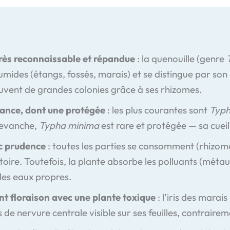
rès reconnaissable et répandue
: la quenouille (genre
mides (étangs, fossés, marais) et se distingue par son
ouvent de grandes colonies grâce à ses rhizomes.
rance, dont une protégée
: les plus courantes sont
Typha
revanche,
Typha minima
est rare et protégée — sa cueill
c prudence
: toutes les parties se consomment (rhizome,
stoire. Toutefois, la plante absorbe les polluants (métaux
des eaux propres.
nt floraison avec une plante toxique
: l’iris des marai
s de nervure centrale visible sur ses feuilles, contraireme