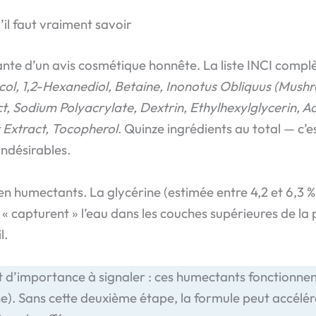
’il faut vraiment savoir
rtante d’un avis cosmétique honnête. La liste INCI comp
ycol, 1,2-Hexanediol, Betaine, Inonotus Obliquus (Mus
Sodium Polyacrylate, Dextrin, Ethylhexylglycerin, Ade
t Extract, Tocopherol
. Quinze ingrédients au total — c’es
 indésirables.
en humectants. La glycérine (estimée entre 4,2 et 6,3 % 
i « capturent » l’eau dans les couches supérieures de 
l.
d’importance à signaler : ces humectants fonctionnent m
ane). Sans cette deuxième étape, la formule peut accélé