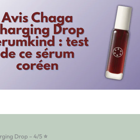
rging Drop – 4/5
⭐