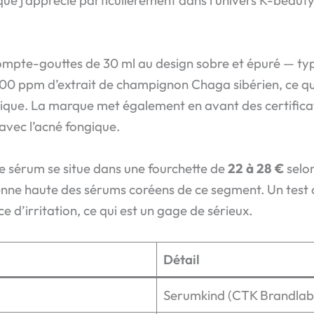
e j’apprécie particulièrement dans l’univers K-beauty
ompte-gouttes de 30 ml au design sobre et épuré — typ
000 ppm d’extrait de champignon Chaga sibérien, ce qu
que. La marque met également en avant des certificati
avec l’acné fongique.
le sérum se situe dans une fourchette de
22 à 28 €
selon
enne haute des sérums coréens de ce segment. Un test c
ce d’irritation, ce qui est un gage de sérieux.
Détail
Serumkind (CTK Brandlab