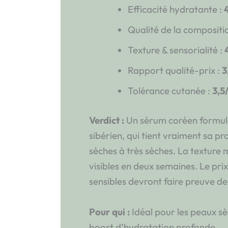
Efficacité hydratante :
Qualité de la compositi
Texture & sensorialité :
Rapport qualité-prix :
3
Tolérance cutanée :
3,5
Verdict :
Un sérum coréen formu
sibérien, qui tient vraiment sa p
sèches à très sèches. La texture m
visibles en deux semaines. Le prix
sensibles devront faire preuve d
Pour qui :
Idéal pour les peaux s
boost d’hydratation profonde.