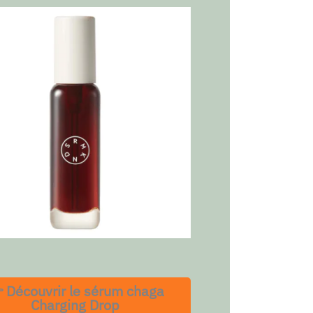
 Découvrir le sérum chaga
Charging Drop