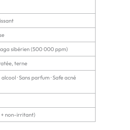
issant
se
haga sibérien (500 000 ppm)
ratée, terne
 alcool · Sans parfum · Safe acné
 + non-irritant)