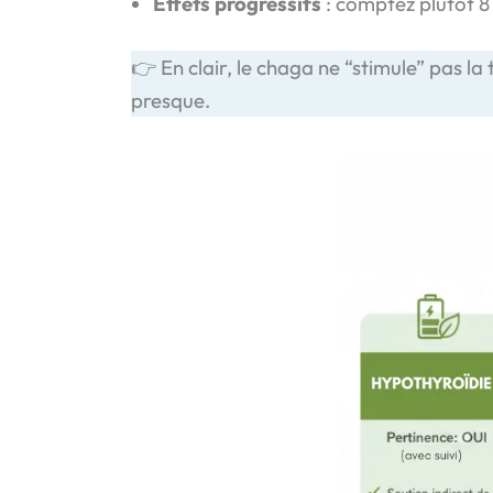
Effets progressifs
: comptez plutôt 8
👉 En clair, le chaga ne “stimule” pas l
presque.