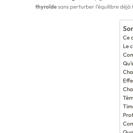
thyroïde
sans perturber l’équilibre déjà f
So
Ce q
Le c
Com
Qu’e
Chag
Effe
Cha
Témo
Time
Prot
Comm
Qua