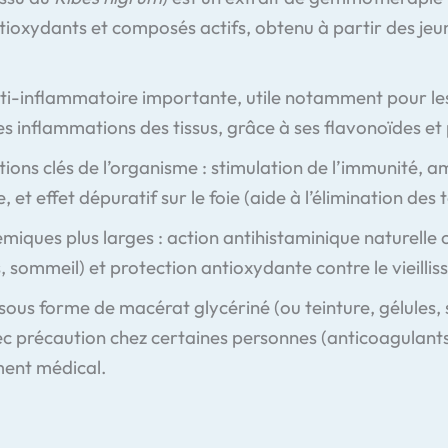
tioxydants et composés actifs, obtenu à partir des je
ti-inflammatoire importante, utile notamment pour les 
s inflammations des tissus, grâce à ses flavonoïdes e
ctions clés de l’organisme : stimulation de l’immunité, a
et effet dépuratif sur le foie (aide à l’élimination des t
témiques plus larges : action antihistaminique naturelle c
 sommeil) et protection antioxydante contre le vieilliss
ous forme de macérat glycériné (ou teinture, gélules, s
vec précaution chez certaines personnes (anticoagulants,
ment médical.