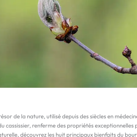
sor de la nature, utilisé depuis des siècles en médecine 
cassissier, renferme des propriétés exceptionnelles p
urelle, découvrez les huit principaux bienfaits du bour