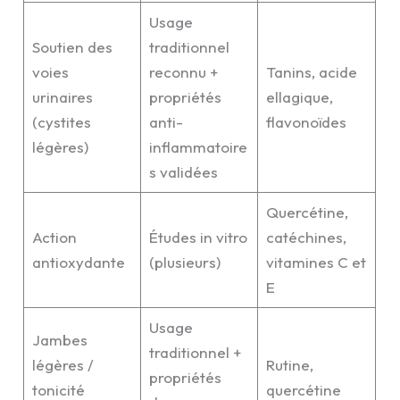
Usage
Soutien des
traditionnel
voies
reconnu +
Tanins, acide
urinaires
propriétés
ellagique,
(cystites
anti-
flavonoïdes
légères)
inflammatoire
s validées
Quercétine,
Action
Études in vitro
catéchines,
antioxydante
(plusieurs)
vitamines C et
E
Usage
Jambes
traditionnel +
légères /
Rutine,
propriétés
tonicité
quercétine