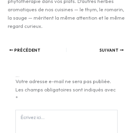
phytothérapie dans vos plats. D’autres herbes
aromatiques de nos cuisines — le thym, le romarin,
la sauge — méritent la même attention et le même
regard curieux.
PRÉCÉDENT
SUIVANT
Laisser un commentaire
Votre adresse e-mail ne sera pas publiée.
Les champs obligatoires sont indiqués avec
*
Écrivez
ici…