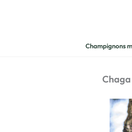
Aller
au
contenu
Champignons m
Chaga o