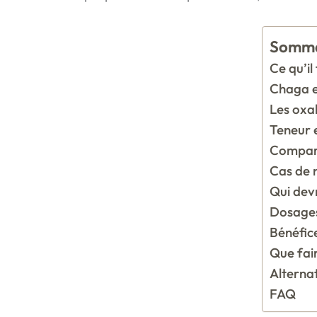
Somma
Ce qu’il
Chaga e
Les oxa
Teneur 
Compare
Cas de n
Qui devr
Dosages
Bénéfice
Que fai
Alternat
FAQ