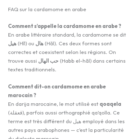
FAQ sur la cardamome en arabe
Comment s’appelle la cardamome en arabe ?
En arabe littéraire standard, la cardamome se dit
هيل
(Hīl) ou
هال
(Hāl). Ces deux formes sont
correctes et coexistent selon les régions. On
trouve aussi
حب الهال
(Habb el-hāl) dans certains
textes traditionnels.
Comment dit-on cardamome en arabe
marocain ?
En darija marocaine, le mot utilisé est
qoaqela
(قعقلة), parfois aussi orthographié qa’qolla. Ce
terme est très différent du هيل employé dans les
autres pays arabophones — c’est la particularité
du dialecte marocain.