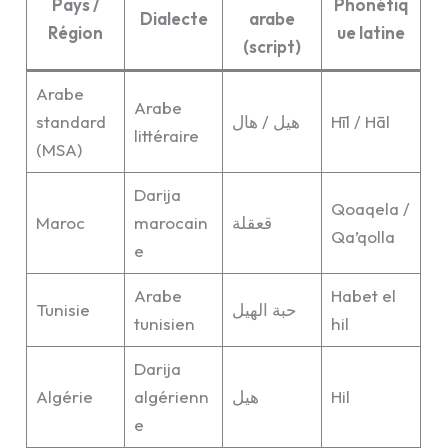
Pays /
Phonétiq
Dialecte
arabe
Région
ue latine
(script)
Arabe
Arabe
standard
هيل / هال
Hīl / Hāl
littéraire
(MSA)
Darija
Qoaqela /
Maroc
marocain
قعقلة
Qa’qolla
e
Arabe
Habet el
Tunisie
حبة الهيل
tunisien
hil
Darija
Algérie
algérienn
هيل
Hil
e