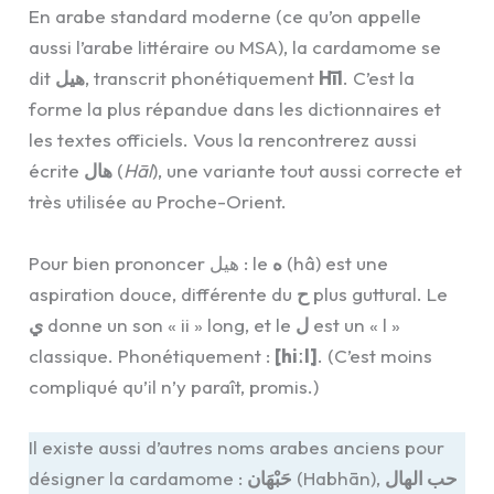
En arabe standard moderne (ce qu’on appelle
aussi l’arabe littéraire ou MSA), la cardamome se
dit
هيل
, transcrit phonétiquement
Hīl
. C’est la
forme la plus répandue dans les dictionnaires et
les textes officiels. Vous la rencontrerez aussi
écrite
هال
(
Hāl
), une variante tout aussi correcte et
très utilisée au Proche-Orient.
Pour bien prononcer هيل : le
ه
(hâ) est une
aspiration douce, différente du
ح
plus guttural. Le
ي
donne un son « ii » long, et le
ل
est un « l »
classique. Phonétiquement :
[hiːl]
. (C’est moins
compliqué qu’il n’y paraît, promis.)
Il existe aussi d’autres noms arabes anciens pour
désigner la cardamome :
حَبْهَان
(Habhān),
حب الهال