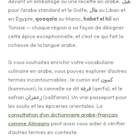
devant un emballage ou une recette en arabe.
هيل
pour l’arabe standard et le Golfe,
هال
au Liban et
en Égypte,
qoaqela
au Maroc,
habet el hil
en
Tunisie — chaque région a sa façon de désigner
cette épice exceptionnelle, et c’est ce qui fait la
richesse de la langue arabe.
Si vous souhaitez enrichir votre vocabulaire
culinaire en arabe, vous pouvez explorer d’autres
termes incontournables : le cumin est
كمون
(kammoun), la cannelle se dit
قرفة
(qerfa), et le
safran
زعفران
(zaâfaran). Un vrai passeport pour
les souks et les épiceries orientales. La
consultation d’un dictionnaire arabe-français
comme Almaany
peut aussi vous aider à vérifier
d’autres termes en contexte.