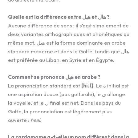
Quelle est la différence entre هيل et هال ?
Aucune différence de sens : il s’agit simplement de
deux variantes orthographiques et phonétiques du
même mot. هيل est la forme dominante en arabe
standard moderne et dans le Golfe, tandis que هال
est préférée au Liban, en Syrie et en Égypte.
Comment se prononce هيل en arabe ?
La prononciation standard est
[hiːl]
. Le ه initial est
une aspiration douce (pas gutturale), le ي allonge
la voyelle, et le ل final est net. Dans les pays du
Golfe, la prononciation est légèrement plus
ouverte :
heel
.
La cardamome a-t-elle un nom différent dans la