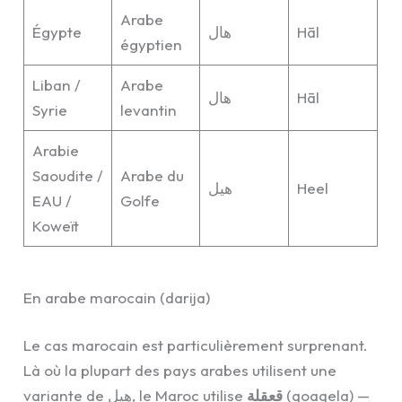
Arabe
Égypte
هال
Hāl
égyptien
Liban /
Arabe
هال
Hāl
Syrie
levantin
Arabie
Saoudite /
Arabe du
هيل
Heel
EAU /
Golfe
Koweït
En arabe marocain (darija)
Le cas marocain est particulièrement surprenant.
Là où la plupart des pays arabes utilisent une
variante de هيل, le Maroc utilise
قعقلة
(qoaqela) —