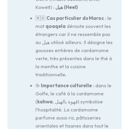
Koweït) :
هيل (Heel)
🇲🇦
Cas particulier du Maroc
: le
mot
qoaqela
déroute souvent les
étrangers car il ne ressemble pas
au هيل utilisé ailleurs. Il désigne les
gousses entières de cardamome
verte, très présentes dans le thé à
la menthe et la cuisine
traditionnelle.
☕
Importance culturelle
: dans le
Golfe, le café à la cardamome
(
kahwa
, قهوة بالهيل) symbolise
l’hospitalité. La cardamome
parfume aussi riz, pâtisseries
orientales et tisanes dans tout le