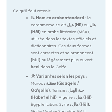
Ce qu’il faut retenir
📝
Nom en arabe standard
: la
cardamome se dit
هيل (Hīl)
ou
هال
(Hāl)
en arabe littéraire (MSA),
utilisée dans les textes officiels et
dictionnaires. Ces deux formes
sont correctes et se prononcent
[hiːl]
ou légèrement plus ouvert
heel
dans le Golfe.
🌍
Variantes selon les pays
:
Maroc :
قعقلة (Qoaqela /
Qa’qolla)
, Tunisie :
حبة الهيل
(Habet el hil)
, Algérie :
هيل (Hil)
,
Égypte, Liban, Syrie :
هال (Hāl)
,
Golfe (Arabie Saoudite, EAU,