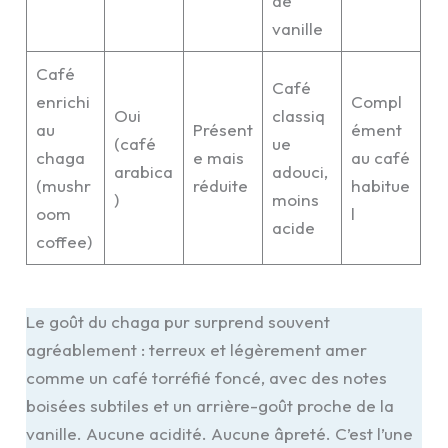
de
vanille
Café
Café
enrichi
Compl
Oui
classiq
au
Présent
ément
(café
ue
chaga
e mais
au café
arabica
adouci,
(mushr
réduite
habitue
)
moins
oom
l
acide
coffee)
Le goût du chaga pur surprend souvent
agréablement : terreux et légèrement amer
comme un café torréfié foncé, avec des notes
boisées subtiles et un arrière-goût proche de la
vanille. Aucune acidité. Aucune âpreté. C’est l’une