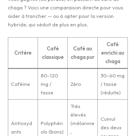
chaga ? Voici une comparaison directe pour vous
aider à trancher — ou à opter pour la version
hybride, qui séduit de plus en plus.
Café
Café
Café au
Critère
enrichi au
classique
chaga pur
chaga
80–120
30–60 mg
Caféine
mg /
Zéro
/ tasse
tasse
(réduite)
Très
élevés
Cumul
Antioxyd
Polyphén
(mélanine
des deux
ants
ols (bons)
,
sources