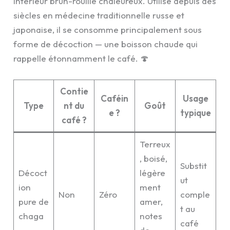
intérieur brun-rouille chaleureux. Utilisé depuis des
siècles en médecine traditionnelle russe et
japonaise, il se consomme principalement sous
forme de décoction — une boisson chaude qui
rappelle étonnamment le café. 🍄
Contie
Caféin
Usage
Type
nt du
Goût
e ?
typique
café ?
Terreux
, boisé,
Substit
Décoct
légère
ut
ion
ment
Non
Zéro
comple
pure de
amer,
t au
chaga
notes
café