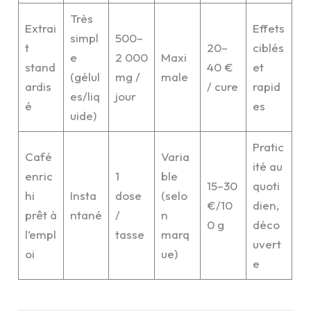
Très
Extrai
Effets
simpl
500–
t
20–
ciblés
e
2 000
Maxi
stand
40 €
et
(gélul
mg /
male
ardis
/ cure
rapid
es/liq
jour
é
es
uide)
Pratic
Café
Varia
ité au
enric
1
ble
15–30
quoti
hi
Insta
dose
(selo
€/10
dien,
prêt à
ntané
/
n
0 g
déco
l’empl
tasse
marq
uvert
oi
ue)
e