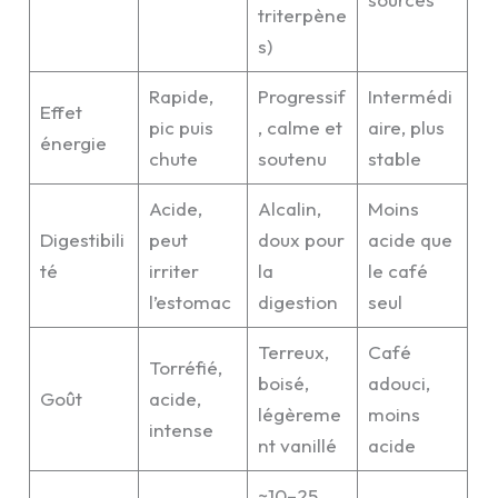
triterpène
s)
Rapide,
Progressif
Intermédi
Effet
pic puis
, calme et
aire, plus
énergie
chute
soutenu
stable
Acide,
Alcalin,
Moins
Digestibili
peut
doux pour
acide que
té
irriter
la
le café
l’estomac
digestion
seul
Terreux,
Café
Torréfié,
boisé,
adouci,
Goût
acide,
légèreme
moins
intense
nt vanillé
acide
~10–25