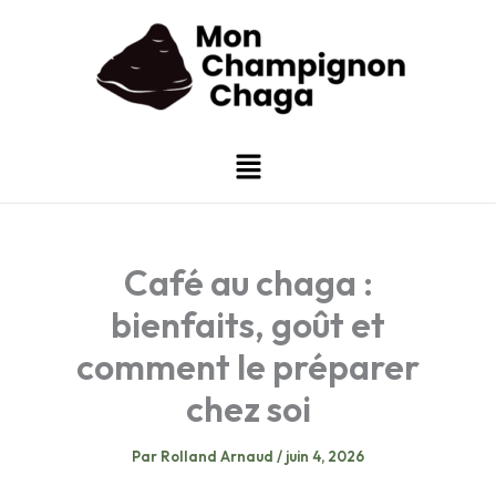
Aller
au
contenu
Menu
Café au chaga :
bienfaits, goût et
comment le préparer
chez soi
Par
Rolland Arnaud
/
juin 4, 2026