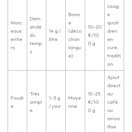
Usag
Bonn
e
Dem
Morc
e
quoti
ande
10–20
eaux
14 g /
(déco
dien
du
€/10
entie
litre
ction
en
temp
0 g
rs
longu
cure,
s
e)
traditi
on
Ajout
direct
Très
15–25
au
Poudr
1–3 g
Moye
simpl
€/10
café
e
/ jour
nne
e
0 g
ou
smoo
thie