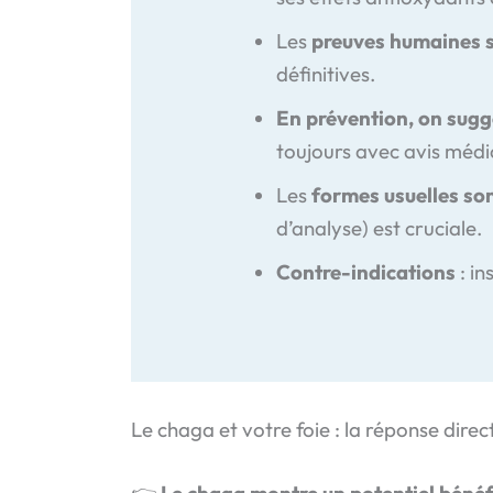
Les
preuves humaines s
définitives.
En prévention, on sugg
toujours avec avis médi
Les
formes usuelles son
d’analyse) est cruciale.
Contre-indications
: in
Le chaga et votre foie : la réponse direc
👉
Le chaga montre un potentiel bénéfi