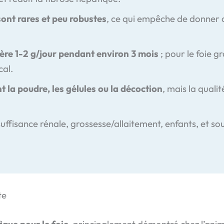
ont rares et peu robustes
, ce qui empêche de donner
ère 1-2 g/jour pendant environ 3 mois
; pour le foie g
cal.
t la poudre, les gélules ou la décoction
, mais la qualit
suffisance rénale, grossesse/allaitement, enfants, et s
te
que pour le foie
, principalement démontré chez l’anima