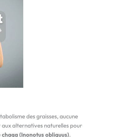
métabolisme des graisses, aucune
t aux alternatives naturelles pour
e
chaga (Inonotus obliquus)
.