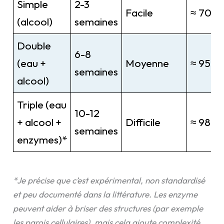
Simple
2-3
Facile
≈ 70 %
(alcool)
semaines
Double
6-8
(eau +
Moyenne
≈ 95 %
semaines
alcool)
Triple (eau
10-12
+ alcool +
Difficile
≈ 98 %
semaines
enzymes)*
*Je précise que c’est expérimental, non standardisé
et peu documenté dans la littérature. Les enzyme
peuvent aider à briser des structures (par exemple
les parois cellulaires), mais cela ajoute complexité,