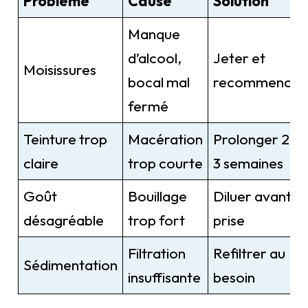
Problème
Cause
Solution
Manque
d’alcool,
Jeter et
Moisissures
bocal mal
recommencer
fermé
Teinture trop
Macération
Prolonger 2 à
claire
trop courte
3 semaines
Goût
Bouillage
Diluer avant la
désagréable
trop fort
prise
Filtration
Refiltrer au
Sédimentation
insuffisante
besoin