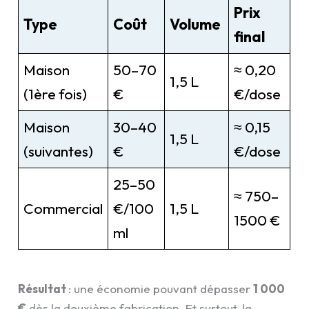
Prix
Type
Coût
Volume
final
Maison
50–70
≈ 0,20
1,5 L
(1ère fois)
€
€/dose
Maison
30–40
≈ 0,15
1,5 L
(suivantes)
€
€/dose
25–50
≈ 750–
Commercial
€/100
1,5 L
1500 €
ml
Résultat
: une économie pouvant dépasser
1 000
€
dès la deuxième fabrication. Et surtout, la