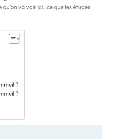
 qu’on va voir ici : ce que les études
s
ommeil ?
ommeil ?