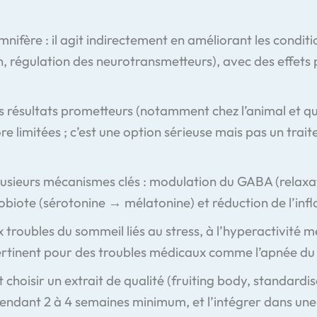
mnifère : il agit indirectement en améliorant les condi
n, régulation des neurotransmetteurs), avec des effets p
 résultats prometteurs (notamment chez l’animal et q
re limitées ; c’est une option sérieuse mais pas un tr
lusieurs mécanismes clés : modulation du GABA (relaxati
robiote (sérotonine → mélatonine) et réduction de l’in
x troubles du sommeil liés au stress, à l’hyperactivité
ertinent pour des troubles médicaux comme l’apnée du
ut choisir un extrait de qualité (fruiting body, standard
) pendant 2 à 4 semaines minimum, et l’intégrer dans un