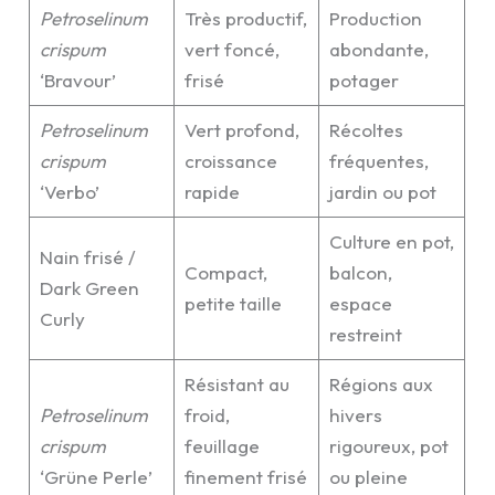
Petroselinum
Très productif,
Production
crispum
vert foncé,
abondante,
‘Bravour’
frisé
potager
Petroselinum
Vert profond,
Récoltes
crispum
croissance
fréquentes,
‘Verbo’
rapide
jardin ou pot
Culture en pot,
Nain frisé /
Compact,
balcon,
Dark Green
petite taille
espace
Curly
restreint
Résistant au
Régions aux
Petroselinum
froid,
hivers
crispum
feuillage
rigoureux, pot
‘Grüne Perle’
finement frisé
ou pleine