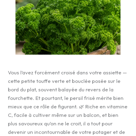
Vous l’avez forcément croisé dans votre assiette —
cette petite touffe verte et bouclée posée sur le
bord du plat, souvent balayée du revers de la
fourchette. Et pourtant, le persil frisé mérite bien
mieux que ce rôle de figurant. 🌿 Riche en vitamine
C, facile à cultiver même sur un balcon, et bien
plus savoureux qu’on ne le croit, il a tout pour
devenir un incontournable de votre potager et de